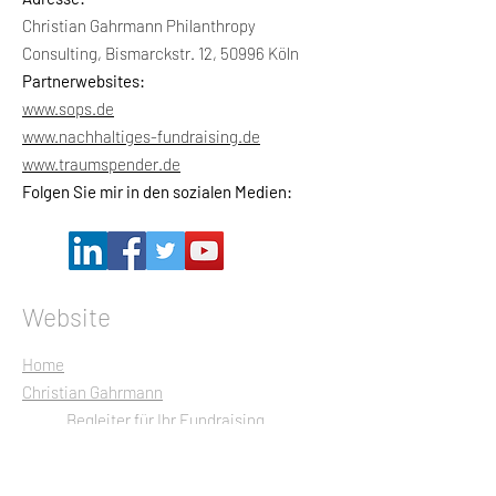
Christian Gahrmann Philanthropy
Consulting, Bismarckstr. 12, 50996 Köln
Partnerwebsites:
www.sops.de
www.nachhaltiges-fundraising.de
www.traumspender.de
Folgen Sie mir in den sozialen Medien:
Website
Home
Christian Gahrmann
Begleiter für Ihr Fundraising
Biographie
Beratungsfelder